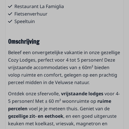
Restaurant La Famiglia
Fietsenverhuur
Speeltuin
Wasserette
Laadstation auto's
Omschrijving
Buitenspeeltuin
Ontbijtservice
Beleef een onvergetelijke vakantie in onze gezellige
Peuterbad
Cozy Lodges, perfect voor 4 tot 5 personen! Deze
Verwarmd buitenzwembad
vrijstaande accommodaties van ± 60m² bieden
Receptie
volop ruimte en comfort, gelegen op een prachtig
Parkeerplaatsen
perceel midden in de Veluwse natuur.
Ontdek onze sfeervolle,
vrijstaande
lodges
voor 4-
Woonruimte
5 personen! Met ± 60 m² woonruimte op
ruime
Zithoek
percelen
voel je je meteen thuis. Geniet van de
Eethoek
gezellige zit- en eethoek
, en een goed uitgeruste
Schuifdeur naar terras
keuken met koelkast, vriesvak, magnetron en