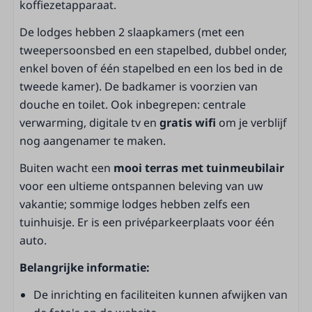
Televisie
koffiezetapparaat.
Rookmelder
De lodges hebben 2 slaapkamers (met een
Rookvrij
tweepersoonsbed en een stapelbed, dubbel onder,
enkel boven of één stapelbed en een los bed in de
Keuken
tweede kamer). De badkamer is voorzien van
Keuken
douche en toilet. Ook inbegrepen: centrale
Afzuigkap
verwarming, digitale tv en
gratis wifi
om je verblijf
Koelkast met vriesvak
nog aangenamer te maken.
Vriezer
Buiten wacht een
mooi terras met tuinmeubilair
Combi-oven
voor een ultieme ontspannen beleving van uw
Oven
vakantie; sommige lodges hebben zelfs een
Vaatwasser
tuinhuisje. Er is een privéparkeerplaats voor één
Koffiezetapparaat (filter)
auto.
Waterkoker
Eettafel
Belangrijke informatie:
Pannen
De inrichting en faciliteiten kunnen afwijken van
Drinkglazen