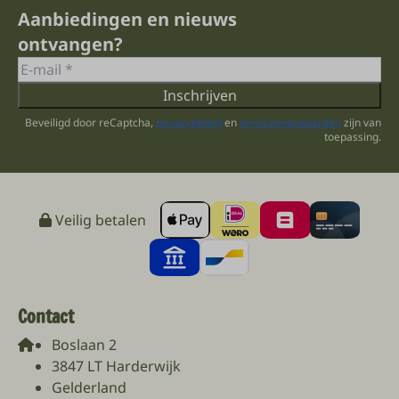
Aanbiedingen en nieuws
ontvangen?
Inschrijven
Beveiligd door reCaptcha,
privacybeleid
en
servicevoorwaarden
zijn van
toepassing.
Veilig betalen
Contact
Boslaan 2
3847 LT Harderwijk
Gelderland