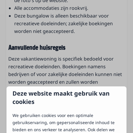
de foto's op de website.
Servies
Alle accommodaties zijn rookvrij.
Bestek
Deze bungalow is alleen beschikbaar voor
Standaard keukeninventaris
recreatieve doeleinden; zakelijke boekingen
Keukengerei
worden niet geaccepteerd.
Slaapkamer
Aanvullende huisregels
2 Slaapkamers
Deze vakantiewoning is specifiek bedoeld voor
Kledingkast
recreatieve doeleinden. Boekingen namens
Kledinghangers
bedrijven of voor zakelijke doeleinden kunnen niet
Babybed
worden geaccepteerd en zullen worden
2-Persoonsbed(den): 1
geannuleerd. In geval van annulering worden
Triplo bed(den): 1
Deze website maakt gebruik van
annuleringskosten in rekening gebracht. Om
Eenpersoonsdekbedden en kussens
cookies
ervoor te zorgen dat onze accommodatie in goede
staat blijft voor alle gasten, vragen wij een borg. De
Badkamer
We gebruiken cookies voor een optimale
borg bedraagt maximaal €250 en dient als
gebruikservaring, om gepersonaliseerde inhoud te
Toilet
zekerheid voor eventuele schade of vermissing
bieden en ons verkeer te analyseren. Ook delen we