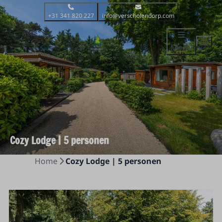
+31 341 820 227
info@verscholendorp.com
Menu
Cozy Lodge | 5 personen
Home
Cozy Lodge | 5 personen