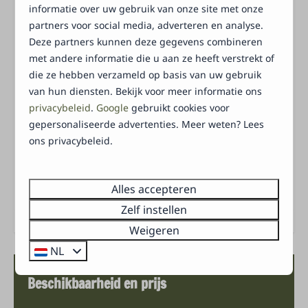
Handdoeken
tijdens het verblijf. Wanneer de accommodatie na
informatie over uw gebruik van onze site met onze
Douche
het uitchecken in goede staat wordt achtergelaten,
partners voor social media, adverteren en analyse.
Wastafel
wordt de volledige borg uiteraard terugbetaald.
Deze partners kunnen deze gegevens combineren
met andere informatie die u aan ze heeft verstrekt of
Energielabel:
Buiten
die ze hebben verzameld op basis van uw gebruik
van hun diensten. Bekijk voor meer informatie ons
Overdekt terras
privacybeleid
.
Google
gebruikt cookies voor
Parkeerplaats naast de accommodatie (1 auto)
gepersonaliseerde advertenties. Meer weten? Lees
Terras
ons privacybeleid.
Tuinset
Alles accepteren
Zelf instellen
Weigeren
NL
Beschikbaarheid en prijs