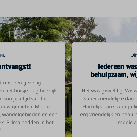
(NL)
Oli
ontvangst!
Iedereen was
behulpzaam, wi
st met een gezellig
 het huisje. Lag heerlijk
''Het was geweldig. We w
 kun je altijd van het
supervriendelijke dam
haduw genieten. Mooie
Hartelijk dank voor jull
jes, wandelgebieden en een
erg vriendelijk en behu
ek. Prima bedden in het
mooie a
'