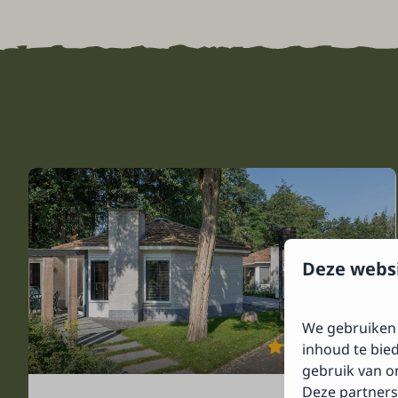
Deze websi
We gebruiken 
8,9
inhoud te bie
gebruik van on
Deze partners