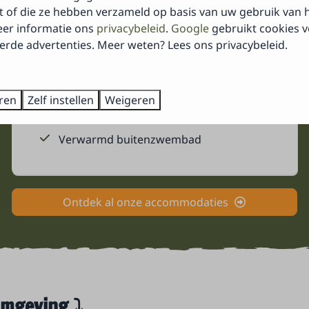
Veluwe Lodge
Vanaf
kt of die ze hebben verzameld op basis van uw gebruik van 
Nederland, Gelderland, Harderwijk
€ 351
eer informatie ons
privacybeleid
.
Google
gebruikt cookies 
erde advertenties. Meer weten? Lees ons privacybeleid.
3 nachten
4
2
2
2 personen
Ruime woonkamer
Vaatwasser
eren
Zelf instellen
Weigeren
Flatscreen TV
Verwarmd buitenzwembad
Ontdek al onze accommodaties
omgeving ⤵