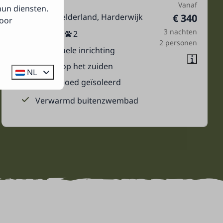
Heide Lodge
Vanaf
hun diensten.
Nederland, Gelderland, Harderwijk
€ 340
voor
3 nachten
4
2
2
2 personen
Individuele inrichting
Terras op het zuiden
NL
CV en Goed geïsoleerd
Verwarmd buitenzwembad