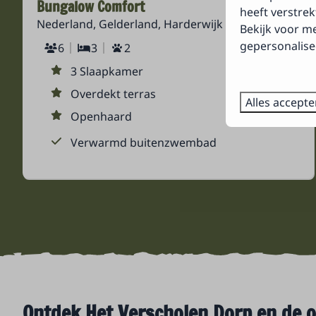
Bungalow Comfort
Vanaf
heeft verstre
Nederland, Gelderland, Harderwijk
€ 366
Bekijk voor m
gepersonalise
3 nachten
6
3
2
2 personen
3 Slaapkamer
Overdekt terras
Alles accept
Openhaard
Verwarmd buitenzwembad
Ontdek Het Verscholen Dorp en de 