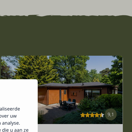
aliseerde
9,1
 over uw
 analyse.
die u aan ze