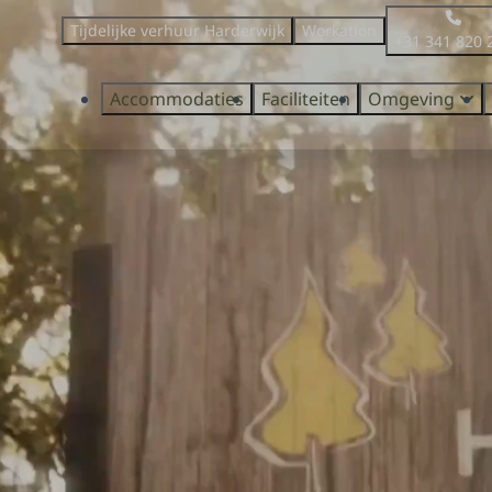
Tijdelijke verhuur Harderwijk
Workation
+31 341 820 
Accommodaties
Faciliteiten
Omgeving