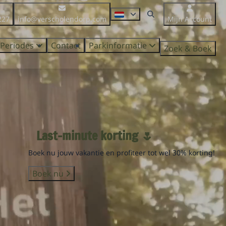
227
info@verscholendorp.com
Mijn Account
Periodes
Contact
Parkinformatie
Zoek & Boek
Last-minute korting 🌷
Boek nu jouw vakantie en profiteer tot wel 30% korting!
Boek nu