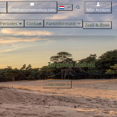
227
info@verscholendorp.com
Mijn Account
Periodes
Contact
Parkinformatie
Zoek & Boek
Zorgeloos boeken!
Geniet van onze flexibele voorwaarden
Lees meer