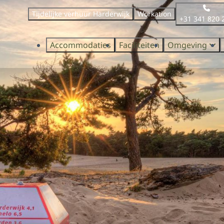
Tijdelijke verhuur Harderwijk
Workation
+31 341 820 
Accommodaties
Faciliteiten
Omgeving