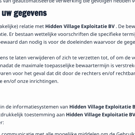
is van geautomatiseerde verwerking die gevolgen hebben 
n uw gegevens
elijke) relatie met
Hidden Village Exploitatie BV
. De bew
ie. Er bestaan wettelijke voorschriften die specifieke ter
 bewaard dan nodig is voor de doeleinden waarvoor de geg
s te laten verwijderen of zich te verzetten tot, of om de v
f nadat de maximale toepasselijke bewaartermijn is verstrek
aren voor het geval dat dit door de rechters en/of rechtbank
e en/of onze inrichtingen.
in de informatiesystemen van
Hidden Village Exploitatie 
itdrukkelijk toestemming aan
Hidden Village Exploitatie B
r:
ommunicatie met alle mogelijke middelen om de Gebruikers