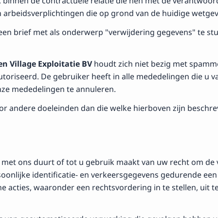
 binnen de contractuele relatie die hen met de verantwoo
 arbeidsverplichtingen die op grond van de huidige wetgevi
een brief met als onderwerp "verwijdering gegevens" te stu
n Village Exploitatie BV
houdt zich niet bezig met spamm
utoriseerd. De gebruiker heeft in alle mededelingen die u 
nze mededelingen te annuleren.
r andere doeleinden dan die welke hierboven zijn beschreve
et ons duurt of tot u gebruik maakt van uw recht om de 
soonlijke identificatie- en verkeersgegevens gedurende een
 acties, waaronder een rechtsvordering in te stellen, uit te