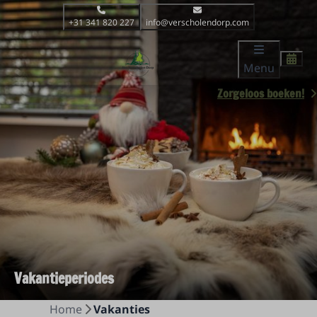
+31 341 820 227
info@verscholendorp.com
Menu
Zorgeloos boeken!
Vakantieperiodes
Home
Vakanties