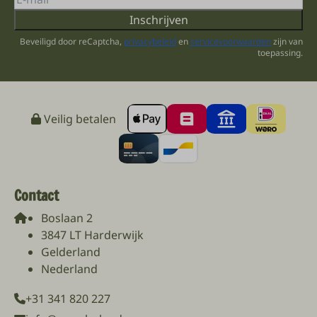
Inschrijven
Beveiligd door reCaptcha,
privacybeleid
en
servicevoorwaarden
zijn van
toepassing.
Veilig betalen
Contact
Boslaan 2
3847 LT Harderwijk
Gelderland
Nederland
+31 341 820 227