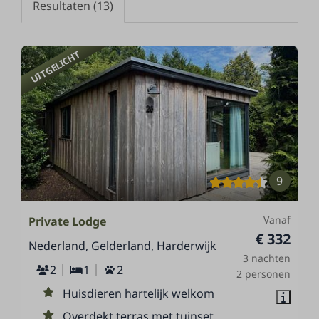
Resultaten (13)
UITGELICHT
9
Vanaf
Private Lodge
€ 332
Nederland, Gelderland, Harderwijk
3 nachten
2
1
2
2 personen
Huisdieren hartelijk welkom
Overdekt terras met tuinset