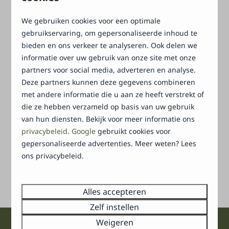
woonkamer en gratis wifi. Wil je graag jouw
hond
meenemen? In bijna alle accommodaties is jouw
We gebruiken cookies voor een optimale
huisdier van harte welkom! Wel zo fijn als jouw
gebruikservaring, om gepersonaliseerde inhoud te
gezin of familie compleet is, niet waar?
bieden en ons verkeer te analyseren. Ook delen we
informatie over uw gebruik van onze site met onze
partners voor social media, adverteren en analyse.
Jouw vakantiehuis in het kort:
Deze partners kunnen deze gegevens combineren
Op 4,5 km van Ermelo
met andere informatie die u aan ze heeft verstrekt of
die ze hebben verzameld op basis van uw gebruik
Vrijstaande bungalows & chalets
van hun diensten. Bekijk voor meer informatie ons
Geschikt voor 2 tot 6 personen
privacybeleid
.
Google
gebruikt cookies voor
Veel rust, ruimte & privacy
gepersonaliseerde advertenties. Meer weten? Lees
ons privacybeleid.
Huisdiervriendelijk
Ruim buitenterras met tuinmeubilair
Alles accepteren
Zelf instellen
Weigeren