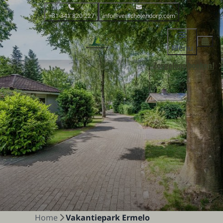
+31 341 820 227
info@verscholendorp.com
Menu
Zorgeloos boeken!
Home
Vakantiepark Ermelo