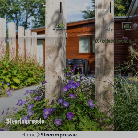
+31 341 820 227
info@verscholendorp.com
Menu
Zorgeloos boeken!
Sfeerimpressie
Home
Sfeerimpressie