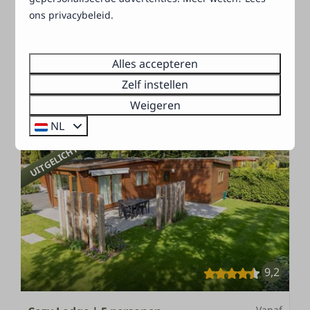
CV
ons privacybeleid.
Individuele inrichting
Terras met bostuin
Alles accepteren
Verwarmd buitenzwembad
Zelf instellen
Weigeren
Bekijken
NL
UITGELICHT
9,2
Vanaf