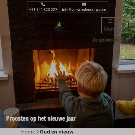
+31 341 820 227
info@verscholendorp.com
Menu
Zorgeloos boeken!
Proosten op het nieuwe jaar
Home
Oud en nieuw