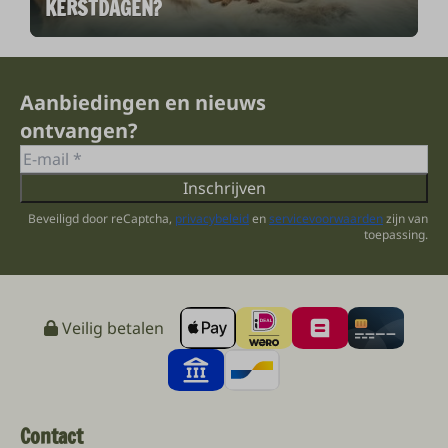
KERSTDAGEN?
Aanbiedingen en nieuws
ontvangen?
Inschrijven
Beveiligd door reCaptcha,
privacybeleid
en
servicevoorwaarden
zijn van
toepassing.
Veilig betalen
Contact