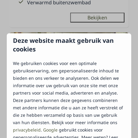
Verwarmd buitenzwembad
Bekijken
Deze website maakt gebruik van
cookies
We gebruiken cookies voor een optimale
gebruikservaring, om gepersonaliseerde inhoud te
bieden en ons verkeer te analyseren. Ook delen we
informatie over uw gebruik van onze site met onze
7,3
partners voor social media, adverteren en analyse.
Deze partners kunnen deze gegevens combineren
Vanaf
met andere informatie die u aan ze heeft verstrekt of
Basic Retro
€ 332
die ze hebben verzameld op basis van uw gebruik
Nederland, Gelderland, Harderwijk
van hun diensten. Bekijk voor meer informatie ons
3 nachten
4
2
2
privacybeleid
.
Google
gebruikt cookies voor
2 personen
gepersonaliseerde advertenties. Meer weten? Lees