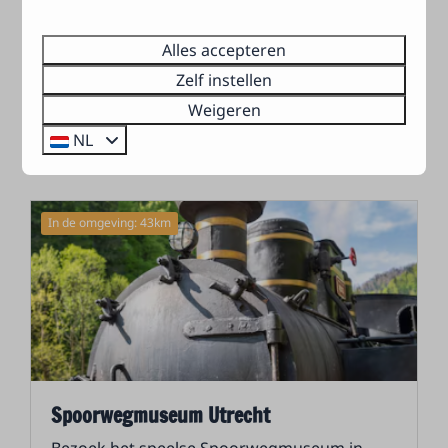
Alles accepteren
Meer
Zelf instellen
Weigeren
NL
Terug naar omgeving
In de omgeving: 43km
Spoorwegmuseum Utrecht
Bezoek het speelse Spoorwegmuseum in