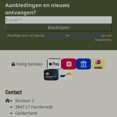
Aanbiedingen en nieuws
ontvangen?
Inschrijven
Beveiligd door reCaptcha,
privacybeleid
en
servicevoorwaarden
zijn van
toepassing.
Veilig betalen
Contact
Boslaan 2
3847 LT Harderwijk
Gelderland