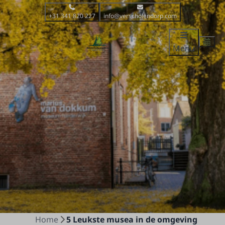
+31 341 820 227
info@verscholendorp.com
Menu
Home
5 Leukste musea in de omgeving