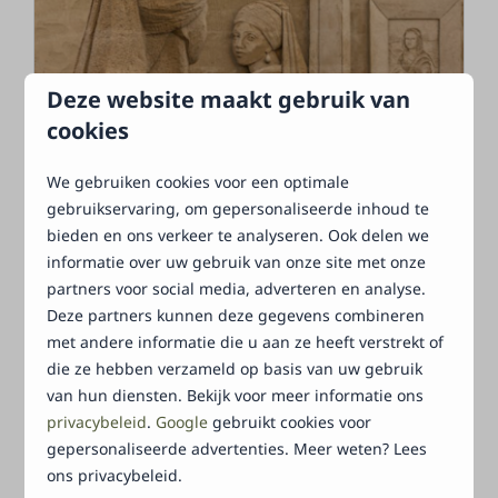
Deze website maakt gebruik van
cookies
We gebruiken cookies voor een optimale
Zandverhalen Elburg
gebruikservaring, om gepersonaliseerde inhoud te
Zandverhalen Elburg biedt een unieke
bieden en ons verkeer te analyseren. Ook delen we
informatie over uw gebruik van onze site met onze
ervaring voor jong en oud. Een ervaring met
partners voor social media, adverteren en analyse.
een mix van kunst en verhalen, verteld
Deze partners kunnen deze gegevens combineren
doormiddel van zand. Prachtige zandcreaties
met andere informatie die u aan ze heeft verstrekt of
geïnspireerd door historische
die ze hebben verzameld op basis van uw gebruik
gebeurtenissen en bekende verhalen. Kijk je
van hun diensten. Bekijk voor meer informatie ons
ogen uit en doe inspiratie op voor je
privacybeleid
.
Google
gebruikt cookies voor
volgende strand bezoek, misschien komt jou
gepersonaliseerde advertenties. Meer weten? Lees
kunst werk ook wel hier te staan 😉
ons privacybeleid.