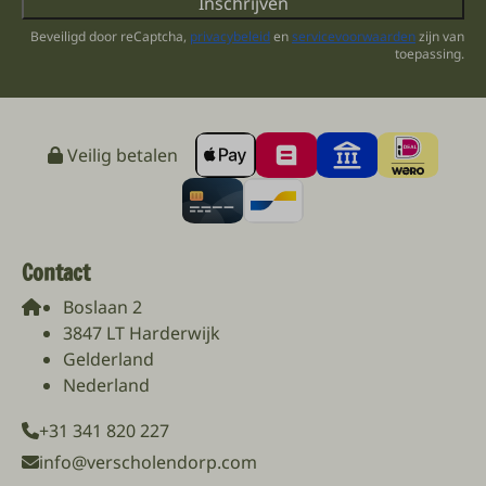
Inschrijven
Beveiligd door reCaptcha,
privacybeleid
en
servicevoorwaarden
zijn van
toepassing.
Veilig betalen
Contact
Boslaan 2
3847 LT Harderwijk
Gelderland
Nederland
+31 341 820 227
info@verscholendorp.com