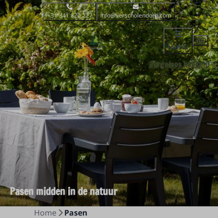
+31 341 820 227
info@verscholendorp.com
Menu
Zorgeloos boeken!
Pasen midden in de natuur
Home
Pasen