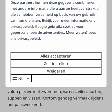
Paasplezier bij Het Verscholen
Deze partners kunnen deze gegevens combineren
Dorp 🌸
met andere informatie die u aan ze heeft verstrekt of
die ze hebben verzameld op basis van uw gebruik
Het
paasweekend
in Verscholen Dorp is puur
van hun diensten. Bekijk voor meer informatie ons
genot. Kies voor een ruim chalet of bungalow en
privacybeleid
.
Google
gebruikt cookies voor
gepersonaliseerde advertenties. Meer weten? Lees
deel deze ervaring met familie en vrienden, want
ons privacybeleid.
gezelligheid staat centraal. Beeld je in: de eerste
lentestralen strelen je gezicht terwijl je geniet van
een paasbrunch op het
zonnige terras.
Daarna
Alles accepteren
begint het avontuur van de paaseieren jacht!
Zelf instellen
Verstop ze voor de kinderen op het park of waag
Weigeren
je in de betoverende
Veluwse
bossen. Maak
NL
ontspannende wandelingen langs het
Veluwemeer
en voor de waterliefhebbers is er
volop plezier met zwemmen, varen, zeilen, surfen,
suppen en vissen. Kortom genoeg vermaak tijdens
het paasweekend.