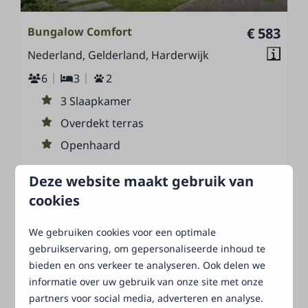
Bungalow Comfort
€ 583
Nederland, Gelderland, Harderwijk
6
3
2
3 Slaapkamer
Overdekt terras
Openhaard
Verwarmd buitenzwembad
Deze website maakt gebruik van
cookies
Bekijken
Boek nu
We gebruiken cookies voor een optimale
gebruikservaring, om gepersonaliseerde inhoud te
bieden en ons verkeer te analyseren. Ook delen we
Meer resultaten
informatie over uw gebruik van onze site met onze
partners voor social media, adverteren en analyse.