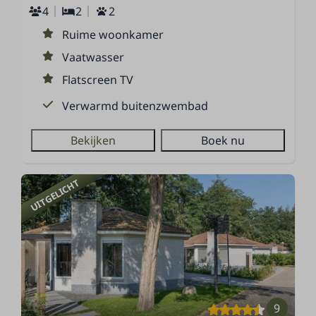
4
2
2
Ruime woonkamer
Vaatwasser
Flatscreen TV
Verwarmd buitenzwembad
Bekijken
Boek nu
UITGELICHT
9