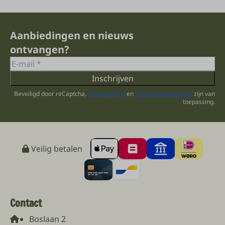
Aanbiedingen en nieuws
ontvangen?
Inschrijven
Beveiligd door reCaptcha,
privacybeleid
en
servicevoorwaarden
zijn van
toepassing.
Veilig betalen
Contact
Boslaan 2