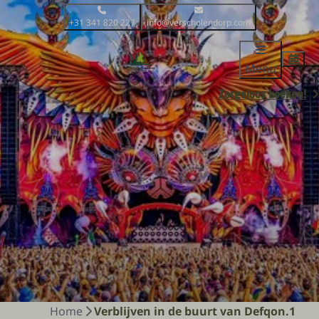
+31 341 820 227
info@verscholendorp.com
Menu
Zorgeloos boeken!
Home
Verblijven in de buurt van Defqon.1