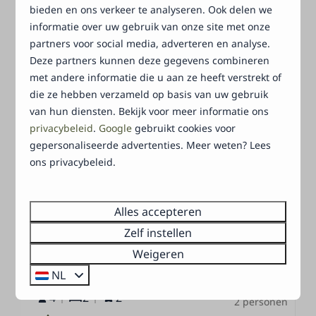
Verwarmd buitenzwembad
bieden en ons verkeer te analyseren. Ook delen we
informatie over uw gebruik van onze site met onze
Bekijken
partners voor social media, adverteren en analyse.
Deze partners kunnen deze gegevens combineren
met andere informatie die u aan ze heeft verstrekt of
UITGELICHT
die ze hebben verzameld op basis van uw gebruik
van hun diensten. Bekijk voor meer informatie ons
privacybeleid
.
Google
gebruikt cookies voor
gepersonaliseerde advertenties. Meer weten? Lees
ons privacybeleid.
9,1
Alles accepteren
Zelf instellen
Vanaf
Veluwe Lodge
Weigeren
€ 354
Nederland, Gelderland, Harderwijk
NL
3 nachten
4
2
2
2 personen