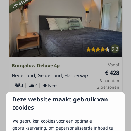
UITGELICHT
9,3
Vanaf
Bungalow Deluxe 4p
€ 428
Nederland, Gelderland, Harderwijk
3 nachten
4
2
Nee
2 personen
Luxe designbungalow
Deze website maakt gebruik van
Schuifdeur naar overdekt terras
cookies
Volledig gerenoveerd
We gebruiken cookies voor een optimale
Middenin het bos
gebruikservaring, om gepersonaliseerde inhoud te