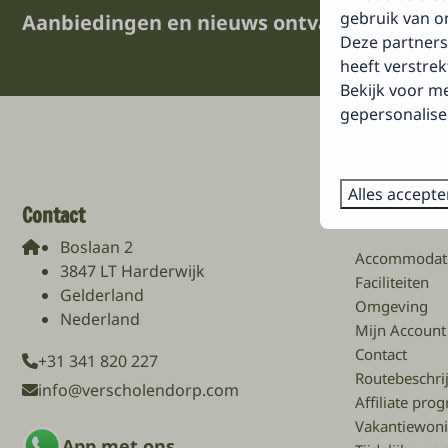
gebruik van on
Aanbiedingen en nieuws ontvangen?
Deze partners
heeft verstre
Bekijk voor m
gepersonalise
Alles accept
Contact
Navigatie
Boslaan 2
Accommodat
3847 LT Harderwijk
Faciliteiten
Gelderland
Omgeving
Nederland
Mijn Account
Contact
+31 341 820 227
Routebeschri
info@verscholendorp.com
Affiliate pr
Vakantiewon
App met ons