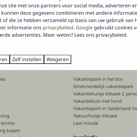
ze site met onze partners voor social media, adverteren en
Inschrijven
 kunnen deze gegevens combineren met andere informatie 
Beveil
kt of die ze hebben verzameld op basis van uw gebruik van 
eer informatie ons
privacybeleid
.
Google
gebruikt cookies 
erde advertenties. Meer weten? Lees ons privacybeleid.
Veilig betalen
eren
Zelf instellen
Weigeren
Ontdek ons vakantiepark
ies
Vakantiepark in het bos
Kindvriendelijk vakantiepark
Vakantiehuisje Veluwe 2 pers
Vakantiehuis met hond
Vakantiepark in Gelderland 
jving
Natuurhuisje Veluwe
ogramma
Last minute
ing kopen