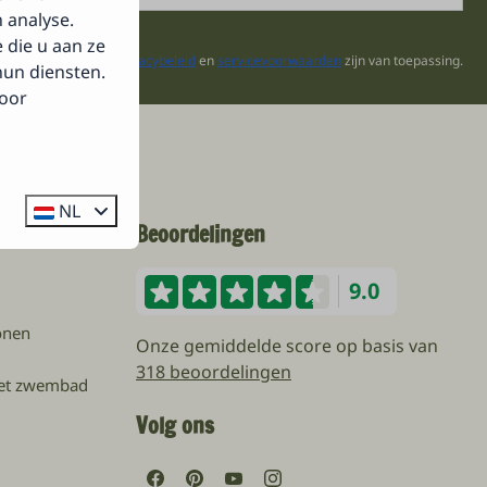
 analyse.
die u aan ze
igd door reCaptcha,
privacybeleid
en
servicevoorwaarden
zijn van toepassing.
hun diensten.
voor
NL
Beoordelingen
9.0
onen
Onze gemiddelde score op basis van
318 beoordelingen
met zwembad
Volg ons