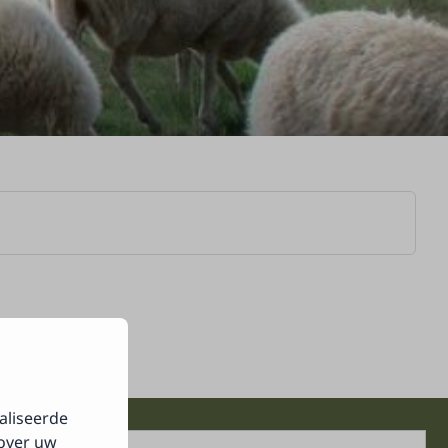
aliseerde
 over uw