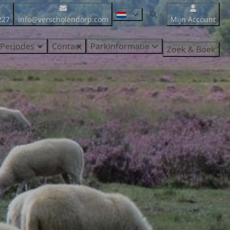
227
info@verscholendorp.com
Mijn Account
Periodes
Contact
Parkinformatie
Zoek & Boek