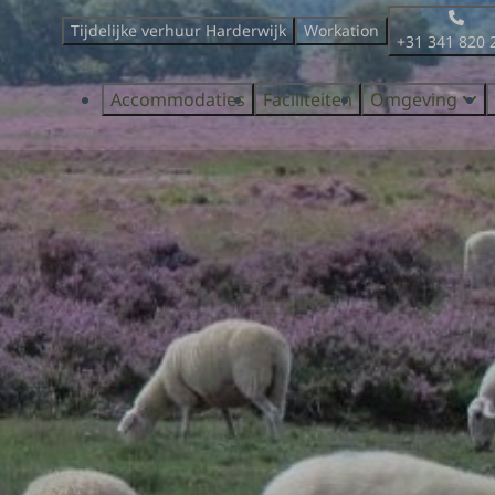
Tijdelijke verhuur Harderwijk
Workation
+31 341 820 
Accommodaties
Faciliteiten
Omgeving