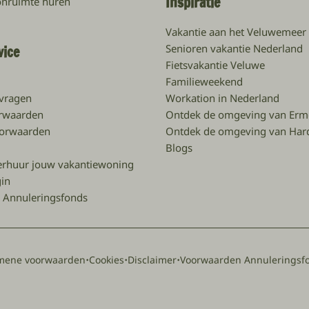
Inspiratie
oonruimte huren
Vakantie aan het Veluwemeer
Senioren vakantie Nederland
vice
Fietsvakantie Veluwe
Familieweekend
 vragen
Workation in Nederland
rwaarden
Ontdek de omgeving van Erm
orwaarden
Ontdek de omgeving van Har
Blogs
erhuur jouw vakantiewoning
gin
 Annuleringsfonds
·
·
·
mene voorwaarden
Cookies
Disclaimer
Voorwaarden Annuleringsf