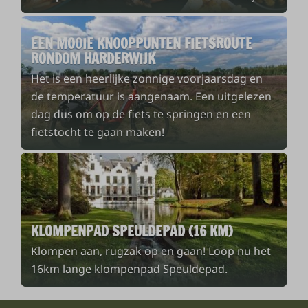
EEN MOOIE KNOOPPUNTEN FIETSROUTE
RONDOM HARDERWIJK
Het is een heerlijke zonnige voorjaarsdag en
de temperatuur is aangenaam. Een uitgelezen
dag dus om op de fiets te springen en een
fietstocht te gaan maken!
KLOMPENPAD SPEULDEPAD (16 KM)
Klompen aan, rugzak op en gaan! Loop nu het
16km lange klompenpad Speuldepad.