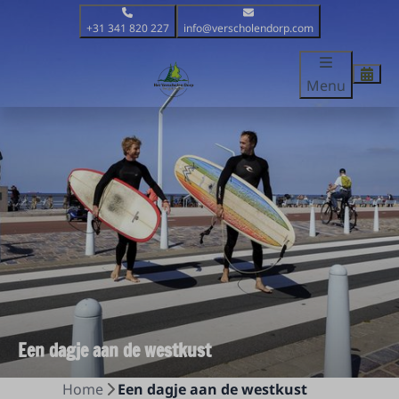
+31 341 820 227
info@verscholendorp.com
Menu
Een dagje aan de westkust
Home
Een dagje aan de westkust