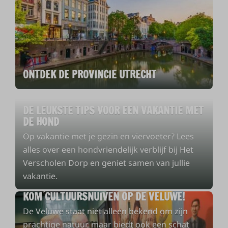
ONTDEK DE PROVINCIE UTRECHT
DE LEUKSTE TIPS VOOR EEN VAKANTIE MET
DE HOND
Op vakantie met je gezin en viervoeter? Lees
alles over een hondvriendelijk verblijf bij Het
Verscholen Dorp en geniet samen van jullie
vakantie.
KOM CULTUURSNUIVEN OP DE VELUWE!
De Veluwe staat niet alleen bekend om zijn
prachtige natuur, maar biedt ook een schat