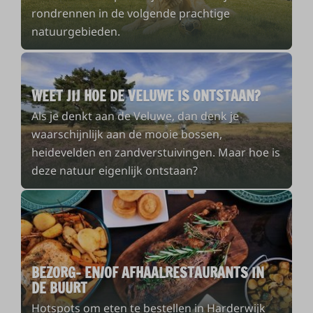
rondrennen in de volgende prachtige
natuurgebieden.
WEET JIJ HOE DE VELUWE IS ONTSTAAN?
Als je denkt aan de Veluwe, dan denk je
waarschijnlijk aan de mooie bossen,
heidevelden en zandverstuivingen. Maar hoe is
deze natuur eigenlijk ontstaan?
BEZORG- EN/OF AFHAALRESTAURANTS IN
DE BUURT
Hotspots om eten te bestellen in Harderwijk