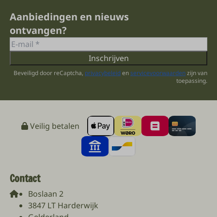
Aanbiedingen en nieuws
ontvangen?
Inschrijven
Beveiligd door reCaptcha,
privacybeleid
en
servicevoorwaarden
zijn van
toepassing.
Veilig betalen
Contact
Boslaan 2
3847 LT Harderwijk
Gelderland