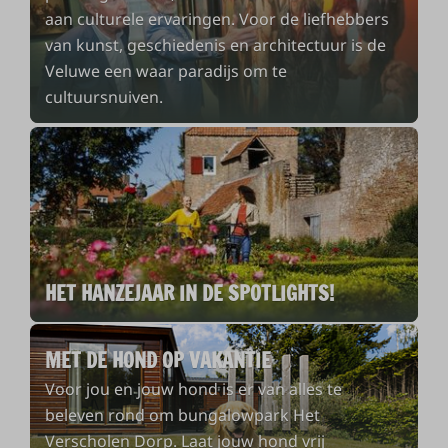
aan culturele ervaringen. Voor de liefhebbers
van kunst, geschiedenis en architectuur is de
Veluwe een waar paradijs om te
cultuursnuiven.
HET HANZEJAAR IN DE SPOTLIGHTS!
MET DE HOND OP VAKANTIE
Voor jou en jouw hond is er van alles te
beleven rond om bungalowpark Het
Verscholen Dorp. Laat jouw hond vrij