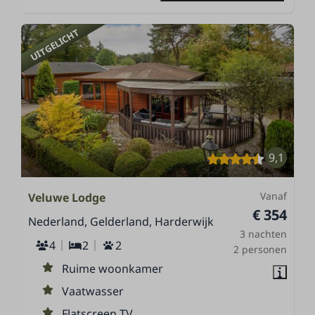
UITGELICHT
9,1
Vanaf
Veluwe Lodge
€ 354
Nederland, Gelderland, Harderwijk
3 nachten
4
2
2
2 personen
Ruime woonkamer
Vaatwasser
Flatscreen TV