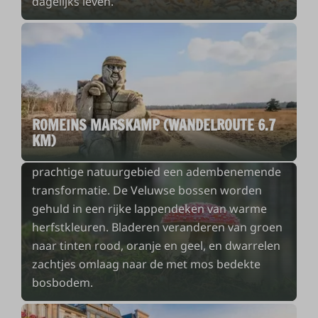
dagelijks leven.
HERFST, DE MEEST KLEURRIJKE TIJD VAN
HET JAAR!
De herfst op de Veluwe is de meest
betoverende tijd van het jaar. Terwijl de zomer
ROMEINS MARSKAMP (WANDELROUTE 6.7
langzaam plaatsmaakt voor koelere
KM)
temperaturen en kortere dagen, ondergaat dit
prachtige natuurgebied een adembenemende
transformatie. De Veluwse bossen worden
gehuld in een rijke lappendeken van warme
herfstkleuren. Bladeren veranderen van groen
naar tinten rood, oranje en geel, en dwarrelen
zachtjes omlaag naar de met mos bedekte
bosbodem.