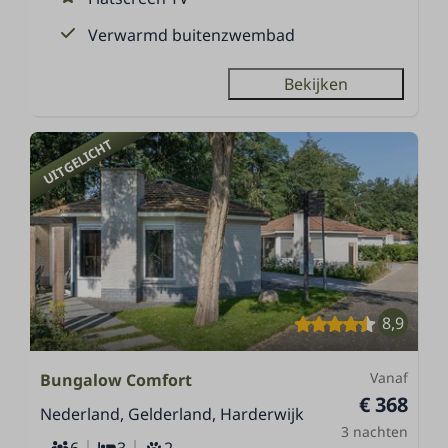
Verwarmd buitenzwembad
Bekijken
UITGELICHT
8,9
Vanaf
Bungalow Comfort
€ 368
Nederland, Gelderland, Harderwijk
3 nachten
6
3
2