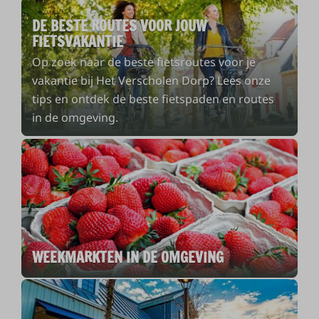
DE BESTE ROUTES VOOR JOUW
FIETSVAKANTIE
Op zoek naar de beste fietsroutes voor je
vakantie bij Het Verscholen Dorp? Lees onze
tips en ontdek de beste fietspaden en routes
in de omgeving.
WEEKMARKTEN IN DE OMGEVING